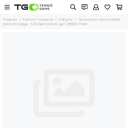
Главная
Каталог товаров
Струны
Теннисная струна Head
Sonic Pro Edge - 1.25 Reel (200м), арт. 285513-17AN