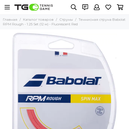
Главная
Каталог товаров
Струны
Теннисная струна Babolat
RPM Rough - 1.25 Set (12 м) - Fluorescent Red