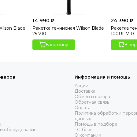
14 990 ₽
24 390 ₽
ilson Blade
Ракетка теннисная Wilson Blade
Ракетка те
25 V10
100UL V10
В корзину
В кор
оваров
Информация и помощь
Акции
Доставка
Обмен и возврат
Обратная связь
Оплата
Политика обработки персо
данных
ы
Помощь в подборе
 и оборудование
TG-блог
О компании