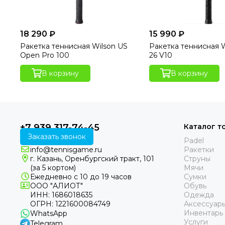
18 290 ₽
15 990 ₽
Ракетка теннисная Wilson US
Ракетка теннисная W
Open Pro 100
26 V10
В корзину
В корзину
+7 939 317-74-45
Каталог т
Заказать звонок
Padel
info@tennisgame.ru
Ракетки
г. Казань, Оренбургский тракт, 101
Струны
(за 5 кортом)
Мячи
Ежедневно с 10 до 19 часов
Сумки
ООО "АЛИОТ"
Обувь
ИНН: 1686018635
Одежда
ОГРН: 1221600084749
Аксессуар
Инвентарь
WhatsApp
Услуги
Telegram