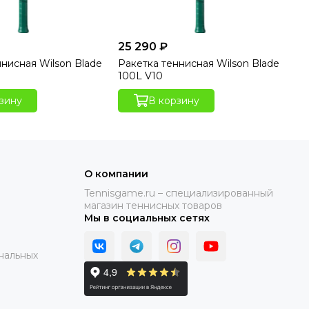
25 290 ₽
28
ннисная Wilson Blade
Ракетка теннисная Wilson Blade
Ра
100L V10
98
зину
В корзину
О компании
Tennisgame.ru – специализированный
магазин теннисных товаров
Мы в социальных сетях
нальных