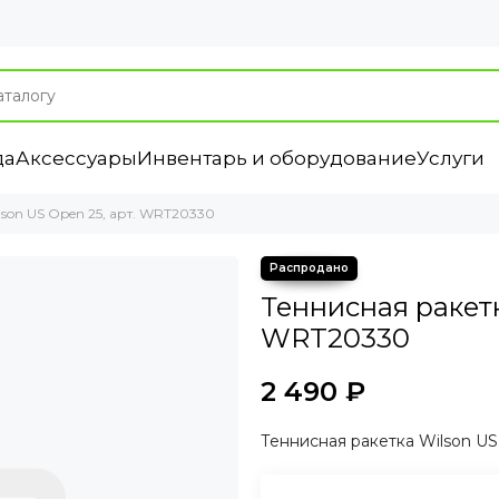
да
Аксессуары
Инвентарь и оборудование
Услуги
son US Open 25, арт. WRT20330
Теннисная ракетк
WRT20330
2 490 ₽
Теннисная ракетка Wilson US