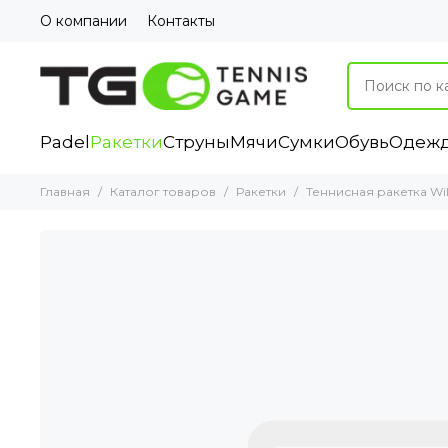
О компании
Контакты
Padel
Ракетки
Струны
Мячи
Сумки
Обувь
Одеж
Главная
Каталог товаров
Ракетки
Теннисная ракетка Wil