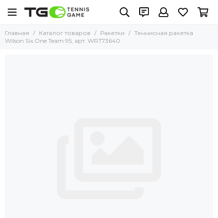
Главная
Каталог товаров
Ракетки
Теннисная ракетка
Wilson Six.One Team 95, арт. WRT73640