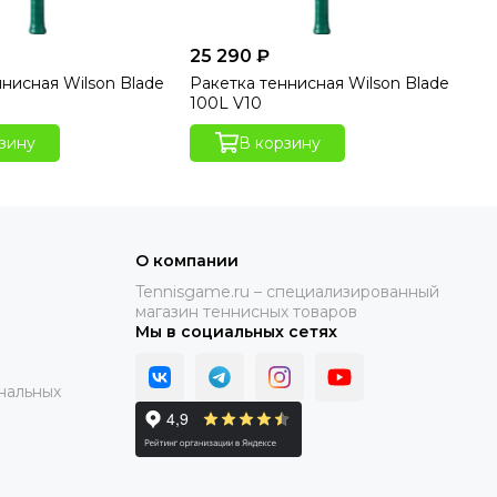
25 290 ₽
28
ннисная Wilson Blade
Ракетка теннисная Wilson Blade
Ра
100L V10
98
зину
В корзину
О компании
Tennisgame.ru – специализированный
магазин теннисных товаров
Мы в социальных сетях
нальных