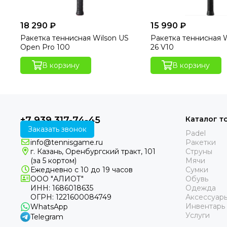
18 290 ₽
15 990 ₽
Ракетка теннисная Wilson US
Ракетка теннисная W
Open Pro 100
26 V10
В корзину
В корзину
+7 939 317-74-45
Каталог т
Заказать звонок
Padel
info@tennisgame.ru
Ракетки
г. Казань, Оренбургский тракт, 101
Струны
(за 5 кортом)
Мячи
Ежедневно с 10 до 19 часов
Сумки
ООО "АЛИОТ"
Обувь
ИНН: 1686018635
Одежда
ОГРН: 1221600084749
Аксессуар
Инвентарь
WhatsApp
Услуги
Telegram