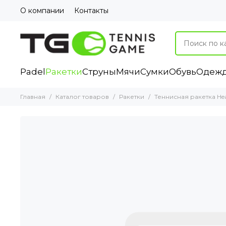
О компании
Контакты
Padel
Ракетки
Струны
Мячи
Сумки
Обувь
Одеж
Главная
Каталог товаров
Ракетки
Теннисная ракетка Head