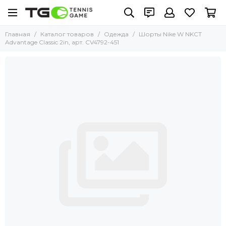
Главная
Каталог товаров
Одежда
Шорты Nike W NKCT
Advantage Classic 2in, арт. CV4792-451