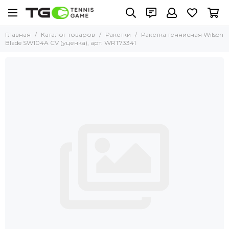
Главная
Каталог товаров
Ракетки
Ракетка теннисная Wilson
Blade SW104A CV (уценка), арт. WRT73341