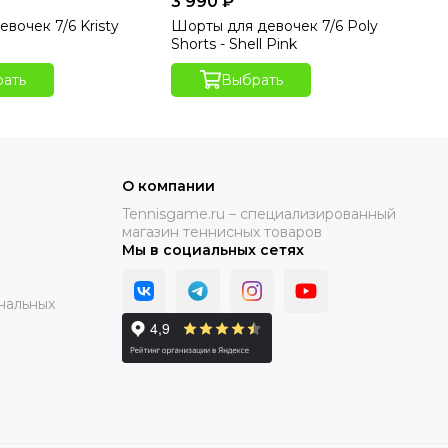
3 990 ₽
3 
вочек 7/6 Kristy
Шорты для девочек 7/6 Poly
Шо
o
Shorts - Shell Pink
Sh
ать
Выбрать
О компании
Tennisgame.ru – специализированный
магазин теннисных товаров
Мы в социальных сетях
нальных