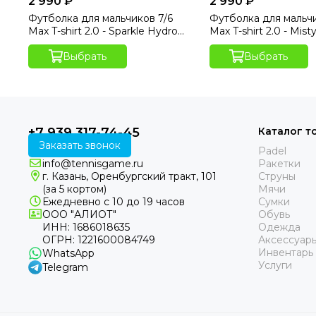
2 990 ₽
2 990 ₽
Футболка для мальчиков 7/6
Футболка для мальчи
Max T-shirt 2.0 - Sparkle Hydro
Max T-shirt 2.0 - Mist
Print
Выбрать
Выбрать
+7 939 317-74-45
Каталог т
Заказать звонок
Padel
info@tennisgame.ru
Ракетки
г. Казань, Оренбургский тракт, 101
Струны
(за 5 кортом)
Мячи
Ежедневно с 10 до 19 часов
Сумки
ООО "АЛИОТ"
Обувь
ИНН: 1686018635
Одежда
ОГРН: 1221600084749
Аксессуар
Инвентарь
WhatsApp
Услуги
Telegram