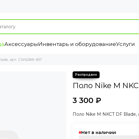
да
Аксессуары
Инвентарь и оборудование
Услуги
lade, арт. CW6288-657
Поло Nike M NKCT
3 300 ₽
Поло Nike M NKCT DF Blade,
Нет в наличии