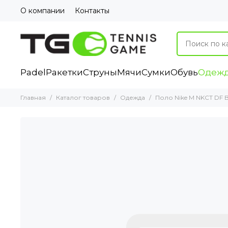
О компании
Контакты
Padel
Ракетки
Струны
Мячи
Сумки
Обувь
Одеж
Главная
Каталог товаров
Одежда
Поло Nike M NKCT DF B