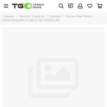
Главная
Каталог товаров
Одежда
Носки Head Tennis
Perfomance BK (3 пары), арт. 811904-BK