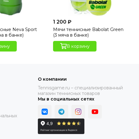
1 200 ₽
80
сные Neva Sport
Мячи теннисные Babolat Green
Мя
ча в банке)
(3 мяча в банке)
мя
зину
В корзину
О компании
Tennisgame.ru – специализированный
магазин теннисных товаров
Мы в социальных сетях
нальных