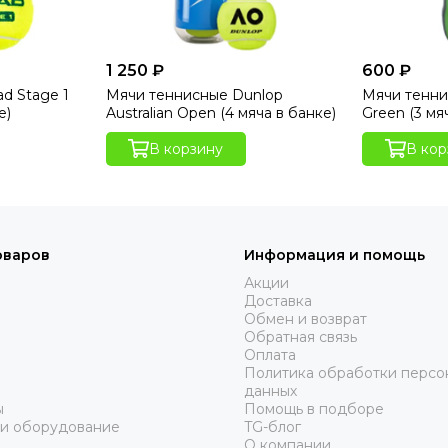
1 250 ₽
600 ₽
d Stage 1
Мячи теннисные Dunlop
Мячи тенни
е)
Australian Open (4 мяча в банке)
Green (3 мя
В корзину
В кор
оваров
Информация и помощь
Акции
Доставка
Обмен и возврат
Обратная связь
Оплата
Политика обработки персо
данных
ы
Помощь в подборе
 и оборудование
TG-блог
О компании