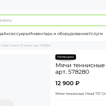
да
Аксессуары
Инвентарь и оборудование
Услуги
Green (пакет 72 мяча), арт. 578280
Мячи теннисные H
арт. 578280
12 900 ₽
Мячи теннисные Head TIP Gre