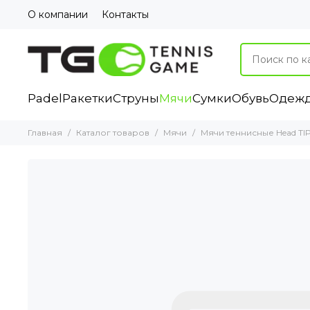
О компании
Контакты
Padel
Ракетки
Струны
Мячи
Сумки
Обувь
Одеж
Главная
Каталог товаров
Мячи
Мячи теннисные Head TIP 