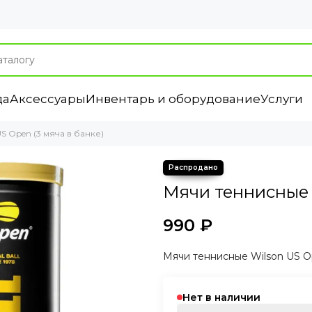
да
Аксессуары
Инвентарь и оборудование
Услуги
S Open (3 мяча в банке)
Мячи теннисные W
990 ₽
Мячи теннисные Wilson US Op
Нет в наличии