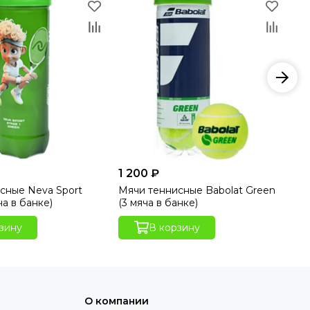
1 200 ₽
80
сные Neva Sport
Мячи теннисные Babolat Green
Мя
ча в банке)
(3 мяча в банке)
мя
зину
В корзину
О компании