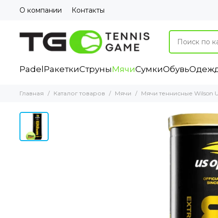
О компании
Контакты
Padel
Ракетки
Струны
Мячи
Сумки
Обувь
Одеж
Главная
Каталог товаров
Мячи
Мячи теннисные Wilson U