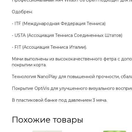
Профессиональный мяч Wilson Us Open подходит для л
Одобрен:
- ITF (Международная Федерация Тенниса)
- USTA (Ассоциация Тенниса Соединенных Штатов)
- FIT (Ассоциация Тенниса Италии).
Мячи выполнены из высококачественного фетра с допо
покрытии корта.
Технология NanoPlay для повышенной прочности, сбал
Покрытие OptiVis для улучшенного визуального восприя
В пластиковой банке под давлением 3 мяча.
Похожие товары