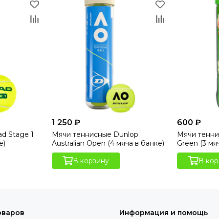
1 250 ₽
600 ₽
d Stage 1
Мячи теннисные Dunlop
Мячи тенни
е)
Australian Open (4 мяча в банке)
Green (3 мя
В корзину
В кор
оваров
Информация и помощь