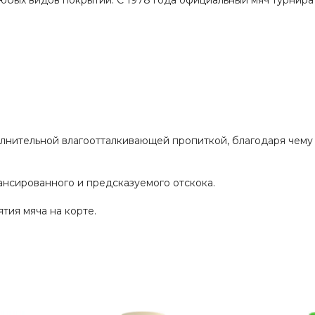
юбых видов покрытий. С 1978 года официальный мяч турнира
лнительной влагоотталкивающей пропиткой, благодаря чему 
ансированного и предсказуемого отскока.
тия мяча на корте.