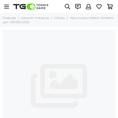
Главная
Каталог товаров
Обувь
Кроссовки Wilson Stroke K,
арт. WRS324050