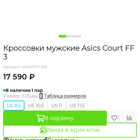
Кроссовки мужские Asics Court FF
3
Артикул:
1041A370-106
17 590 ₽
В наличии
1
Таблица размеров
Размер (Обувь)
US 8,5
US 10,5
US 11
US 11,5
В корзину
Заказ в один клик