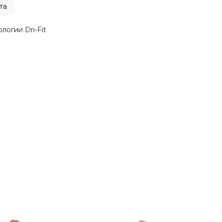
та
огии Dri-Fit