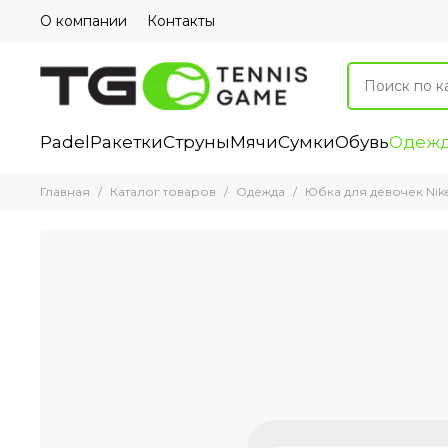
О компании
Контакты
Padel
Ракетки
Струны
Мячи
Сумки
Обувь
Одеж
Главная
Каталог товаров
Одежда
Юбка для девочек Nike 