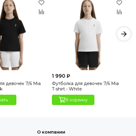
1 990 ₽
3 
ля девочек 7/6 Mia
Футболка для девочек 7/6 Mia
Фу
ck
T-shirt - White
Shi
ать
В корзину
О компании