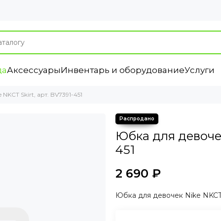
да
Аксессуары
Инвентарь и оборудование
Услуги
NKCT Skirt, арт. BV7391-451
Юбка для девочек
451
2 690 ₽
Юбка для девочек Nike NKCT S