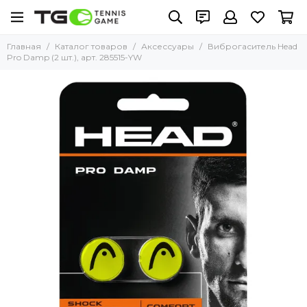
Главная
Каталог товаров
Аксессуары
Виброгаситель Head
Pro Damp (2 шт.), арт. 285515-YW