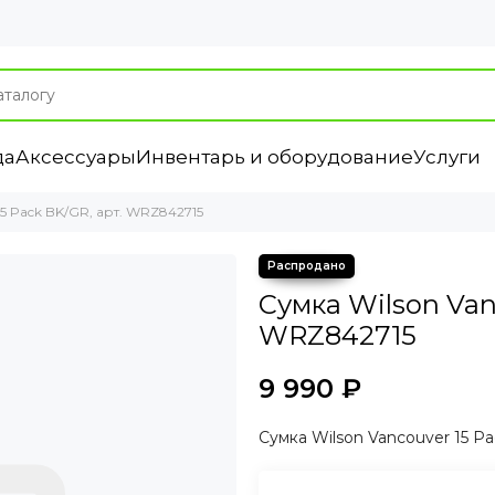
да
Аксессуары
Инвентарь и оборудование
Услуги
15 Pack BK/GR, арт. WRZ842715
Сумка Wilson Van
WRZ842715
9 990 ₽
Сумка Wilson Vancouver 15 P