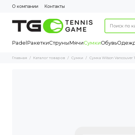
О компании
Контакты
Padel
Ракетки
Струны
Мячи
Сумки
Обувь
Одеж
Главная
Каталог товаров
Сумки
Сумка Wilson Vancouver 