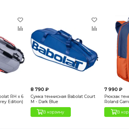
8 790 ₽
7 990 ₽
olat RH x 6
Сумка теннисная Babolat Court
Рюкзак тен
rey Edition)
M - Dark Blue
Roland Garr
В корзину
В кор