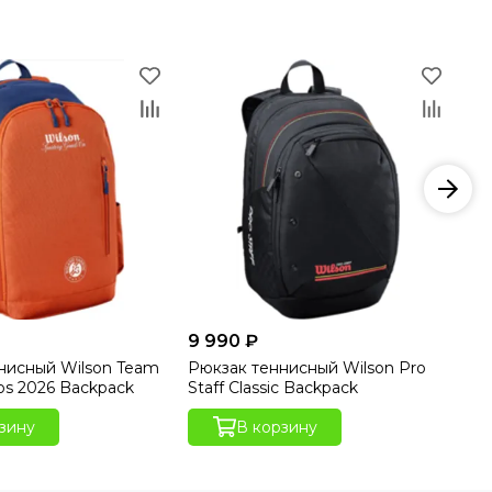
9 990 ₽
12
нисный Wilson Team
Рюкзак теннисный Wilson Pro
Су
os 2026 Backpack
Staff Classic Backpack
Dri
зину
В корзину