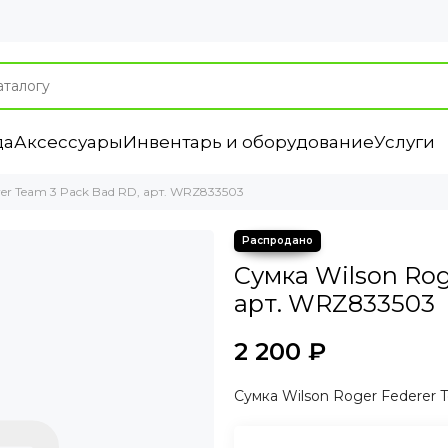
да
Аксессуары
Инвентарь и оборудование
Услуги
rer Team 3 Pack Bad RD, арт. WRZ833503
Сумка Wilson Rog
арт. WRZ833503
2 200 ₽
Сумка Wilson Roger Federer 