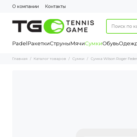
О компании
Контакты
Padel
Ракетки
Струны
Мячи
Сумки
Обувь
Одеж
Главная
Каталог товаров
Сумки
Сумка Wilson Roger Fede