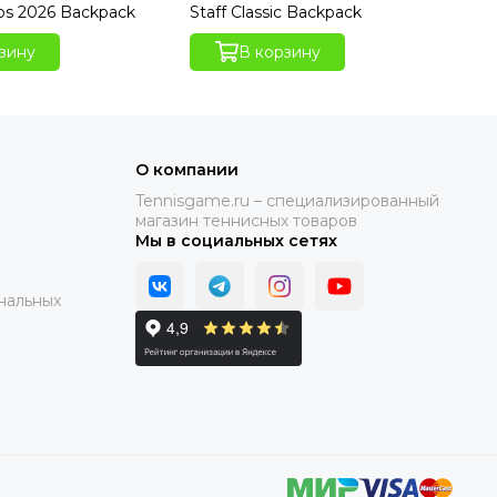
os 2026 Backpack
Staff Classic Backpack
Dri
зину
В корзину
О компании
Tennisgame.ru – специализированный
магазин теннисных товаров
Мы в социальных сетях
нальных