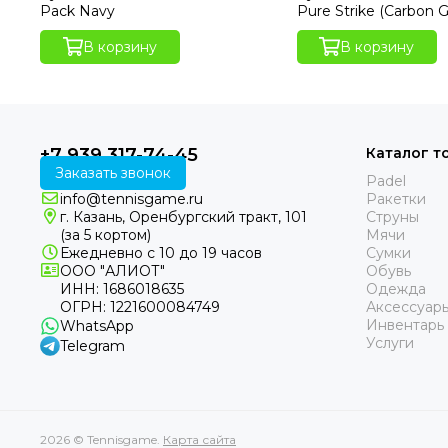
Pack Navy
Pure Strike (Carbon G
В корзину
В корзину
+7 939 317-74-45
Каталог т
Заказать звонок
Padel
info@tennisgame.ru
Ракетки
г. Казань, Оренбургский тракт, 101
Струны
(за 5 кортом)
Мячи
Ежедневно с 10 до 19 часов
Сумки
ООО "АЛИОТ"
Обувь
ИНН: 1686018635
Одежда
ОГРН: 1221600084749
Аксессуар
Инвентарь
WhatsApp
Услуги
Telegram
2026 © Tennisgame.
Карта сайта