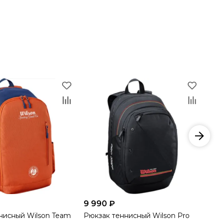
9 990 ₽
12
нисный Wilson Team
Рюкзак теннисный Wilson Pro
Су