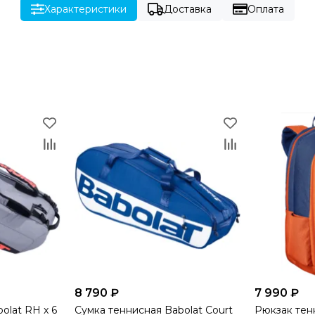
Характеристики
Доставка
Оплата
8 790 ₽
7 990 ₽
olat RH x 6
Сумка теннисная Babolat Court
Рюкзак тен