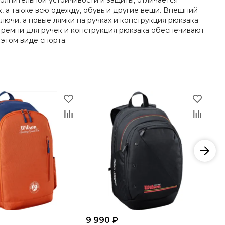
олнительной устойчивости и защиты, отличается
, а также всю одежду, обувь и другие вещи. Внешний
лючи, а новые лямки на ручках и конструкция рюкзака
е ремни для ручек и конструкция рюкзака обеспечивают
этом виде спорта.
9 990 ₽
12