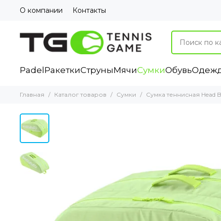
О компании
Контакты
Padel
Ракетки
Струны
Мячи
Сумки
Обувь
Одеж
Главная
Каталог товаров
Сумки
Сумка теннисная Head Ba