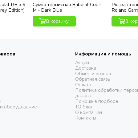
olat RH x 6
Сумка теннисная Babolat Court
Рюкзак тен
rey Edition)
M - Dark Blue
Roland Garr
В корзину
В кор
оваров
Информация и помощь
Акции
Доставка
Обмен и возврат
Обратная связь
Оплата
Политика обработки персо
данных
ы
Помощь в подборе
 и оборудование
TG-блог
О компании
Контакты