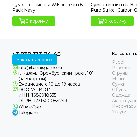
Сумка теннисная Wilson Team 6
Сумка теннисная Bab
Pack Navy
Pure Strike (Carbon G
В корзину
В корзину
+7 939 317-74-45
Каталог т
Заказать звонок
Padel
info@tennisgame.ru
Ракетки
г. Казань, Оренбургский тракт, 101
Струны
(за 5 кортом)
Мячи
Ежедневно с 10 до 19 часов
Сумки
ООО "АЛИОТ"
Обувь
ИНН: 1686018635
Одежда
ОГРН: 1221600084749
Аксессуар
Инвентарь
WhatsApp
Услуги
Telegram