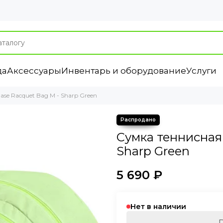
да
Аксессуары
Инвентарь и оборудование
Услуги
se Racquet Bag M - Sharp Green
Сумка теннисная
Sharp Green
5 690 ₽
Нет в наличии