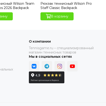
нисный Wilson Team
Рюкзак теннисный Wilson Pro
Су
os 2026 Backpack
Staff Classic Backpack
Dri
зину
В корзину
О компании
Tennisgame.ru – специализированный
магазин теннисных товаров
Мы в социальных сетях
нальных