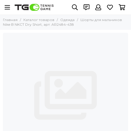
Главная
Каталог товаров
Одежда
Шорты для мальчиков
Nike B NKCT Dry Short, арт. AR2484-438