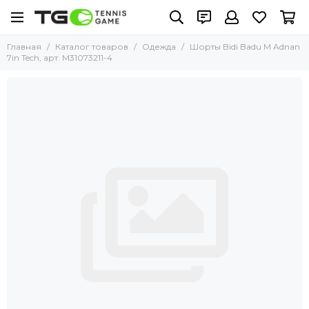
Главная
Каталог товаров
Одежда
Шорты Bidi Badu M Adnan
7in Tech, арт. M31073211-4