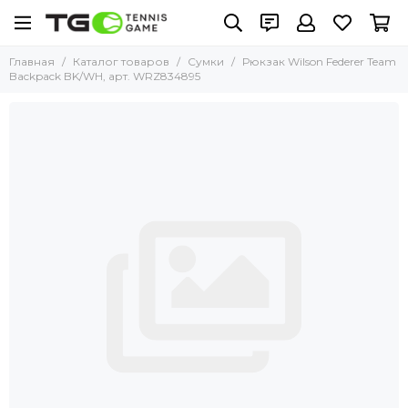
Главная
Каталог товаров
Сумки
Рюкзак Wilson Federer Team
Backpack BK/WH, арт. WRZ834895