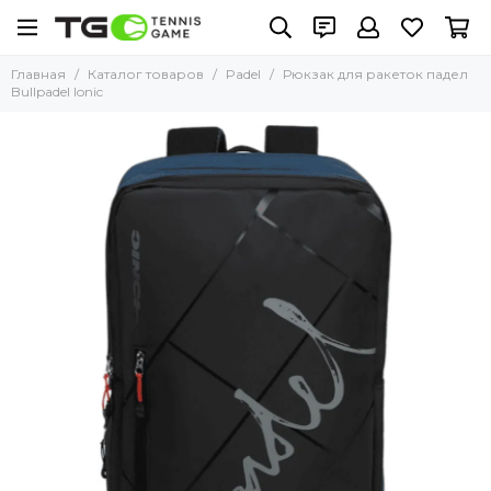
Главная
Каталог товаров
Padel
Рюкзак для ракеток падел
Bullpadel Ionic