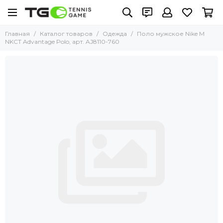
Главная
Каталог товаров
Одежда
Поло мужское Nike M
NKCT Advantage Polo, арт. AJ8110-760