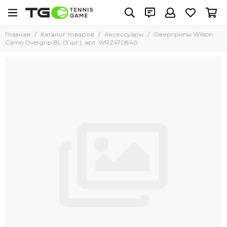
Главная
Каталог товаров
Аксессуары
Овергрипы Wilson
Camo Overgrip BL (3 шт.), арт. WRZ470840