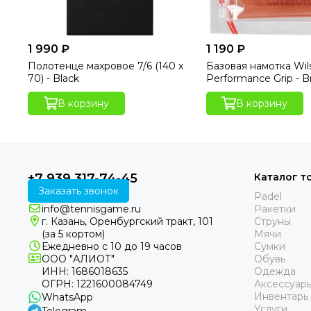
1 990 ₽
1 190 ₽
Полотенце махровое 7/6 (140 х
Базовая намотка Wil
70) - Black
Performance Grip - 
В корзину
В корзину
+7 939 317-74-45
Каталог т
Заказать звонок
Padel
info@tennisgame.ru
Ракетки
г. Казань, Оренбургский тракт, 101
Струны
(за 5 кортом)
Мячи
Ежедневно с 10 до 19 часов
Сумки
ООО "АЛИОТ"
Обувь
ИНН: 1686018635
Одежда
ОГРН: 1221600084749
Аксессуар
Инвентарь
WhatsApp
Услуги