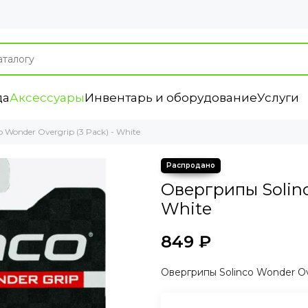
да
Аксессуары
Инвентарь и оборудование
Услуги
Wonder Overgrip (3 Pack) - White
Овергрипы Solinc
White
849 ₽
Овергрипы Solinco Wonder Over