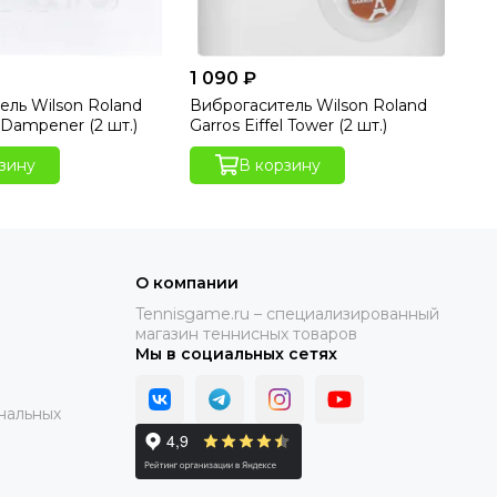
1 090 ₽
1 
ель Wilson Roland
Виброгаситель Wilson Roland
Ви
 Dampener (2 шт.)
Garros Eiffel Tower (2 шт.)
Ga
шт
зину
В корзину
О компании
Tennisgame.ru – специализированный
магазин теннисных товаров
Мы в социальных сетях
нальных