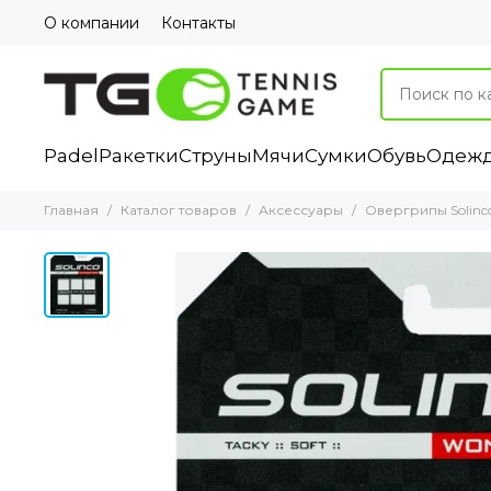
О компании
Контакты
Padel
Ракетки
Струны
Мячи
Сумки
Обувь
Одеж
Главная
Каталог товаров
Аксессуары
Овергрипы Solinco 