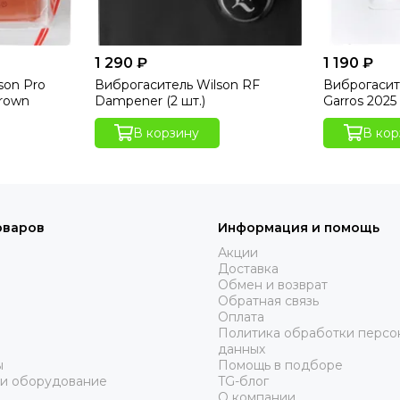
1 290 ₽
1 190 ₽
son Pro
Виброгаситель Wilson RF
Виброгасит
Brown
Dampener (2 шт.)
Garros 2025
В корзину
В кор
оваров
Информация и помощь
Акции
Доставка
Обмен и возврат
Обратная связь
Оплата
Политика обработки персо
данных
ы
Помощь в подборе
 и оборудование
TG-блог
О компании