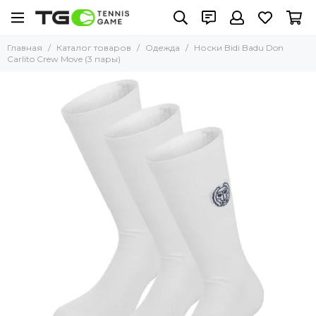
Главная
Каталог товаров
Одежда
Носки Bidi Badu Don
Carlito Crew Move (3 пары)