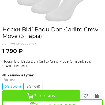
Носки Bidi Badu Don Carlito Crew
Move (3 пары)
Артикул:
S1490009-WH
1 790 ₽
Носки Bidi Badu Don Carlito Crew Move (3 пары), арт.
S1490009-WH
В наличии
1
Размер
XS(30-34)
S(34-38)
В корзину
Заказ в один клик