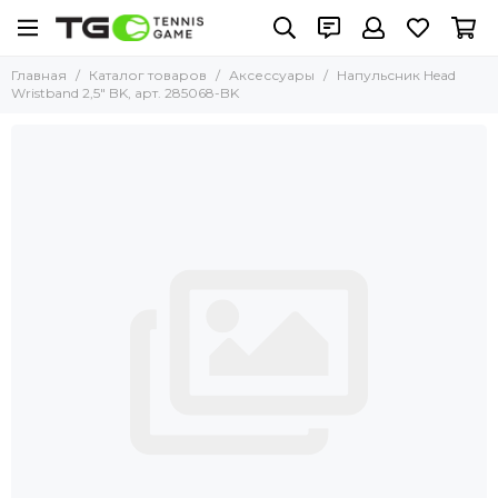
Главная
Каталог товаров
Аксессуары
Напульсник Head
Wristband 2,5" BK, арт. 285068-BK