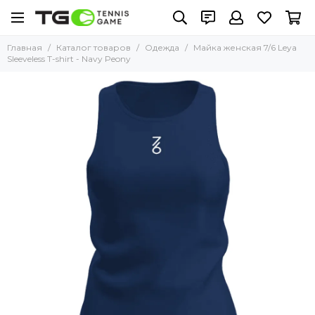
Главная
Каталог товаров
Одежда
Майка женская 7/6 Leya
Sleeveless T-shirt - Navy Peony