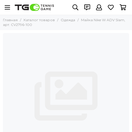
Главная
Каталог товаров
Одежда
Майка Nike W ADV Slam,
арт. CV2796-100