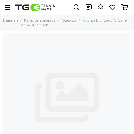
Главная
Каталог товаров
Одежда
Куртка Bidi Badu G Gene
Tech, арт. W194017193SMS