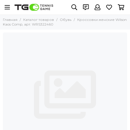
Главная
Каталог товаров
Обувь
Кроссовки женские Wilson
Kaos Comp, арт. WRS322460