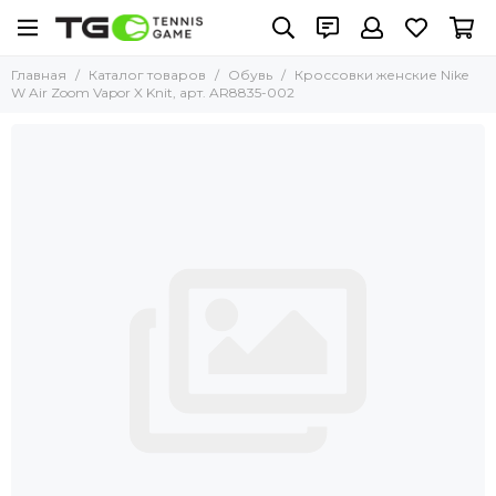
Главная
Каталог товаров
Обувь
Кроссовки женские Nike
W Air Zoom Vapor X Knit, арт. AR8835-002