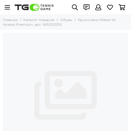
Главная
Каталог товаров
Обувь
Кроссовки Wilson W
Nvision Premium, арт. WRS321310