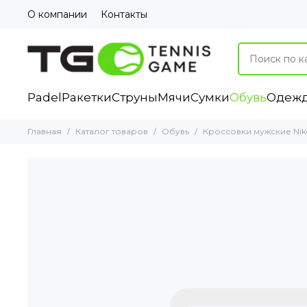
О компании
Контакты
Padel
Ракетки
Струны
Мячи
Сумки
Обувь
Одеж
Главная
Каталог товаров
Обувь
Кроссовки мужские Nike 