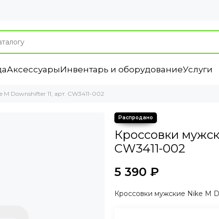
да
Аксессуары
Инвентарь и оборудование
Услуги
M Downshifter 11, арт. CW3411-002
Кроссовки мужски
CW3411-002
5 390 ₽
Кроссовки мужские Nike M Do