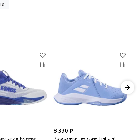
та
8 390 ₽
8 
мужские K-Swiss
Кроссовки детские Babolat
Кр