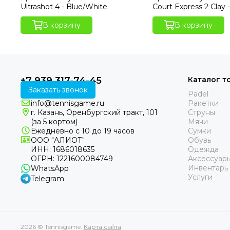
Ultrashot 4 - Blue/White
Court Express 2 Clay -
Black/White
В корзину
В корзину
+7 939 317-74-45
Каталог т
Заказать звонок
Padel
info@tennisgame.ru
Ракетки
г. Казань, Оренбургский тракт, 101
Струны
(за 5 кортом)
Мячи
Ежедневно с 10 до 19 часов
Сумки
ООО "АЛИОТ"
Обувь
ИНН: 1686018635
Одежда
ОГРН: 1221600084749
Аксессуар
Инвентарь
WhatsApp
Услуги
Telegram
2026 © Tennisgame.
Карта сайта