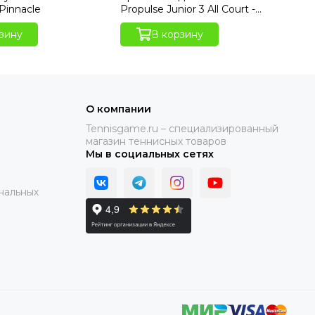
Pinnacle
Propulse Junior 3 All Court -
Pro
Forever Blue
Wh
зину
В корзину
О компании
Tennisgame.ru – специализированный
магазин теннисных товаров
Мы в социальных сетях
нальных