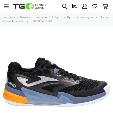
Главная
Каталог товаров
Обувь
Кроссовки мужские Joma
Roland Men 25, арт. TROLS2531AC