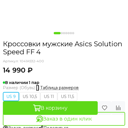
Кроссовки мужские Asics Solution
Speed FF 4
Артикул:
1041A532-400
14 990 ₽
В наличии
1
Таблица размеров
Размер (Обувь)
US 9
US 10,5
US 11
US 11,5
В корзину
Заказ в один клик