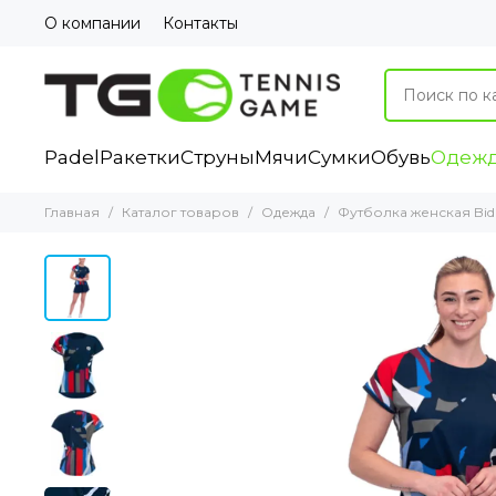
О компании
Контакты
Padel
Ракетки
Струны
Мячи
Сумки
Обувь
Одеж
Главная
Каталог товаров
Одежда
Футболка женская Bidi