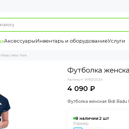
да
Аксессуары
Инвентарь и оборудование
Услуги
 Badu New York
Футболка женска
Артикул:
W1620024
4 090 ₽
Футболка женская Bidi Badu 
В наличии
2
Размер