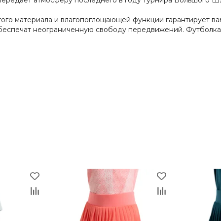
 передает атмосферу последнего в году турнира Большого Ш
ого материала и влагопоглощающей функции гарантирует в
еспечат неограниченную свободу передвижений. Футболка до