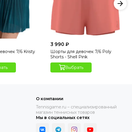
3 990 ₽
3 
вочек 7/6 Kristy
Шорты для девочек 7/6 Poly
Шо
o
Shorts - Shell Pink
Sh
ать
Выбрать
О компании
Tennisgame.ru – специализированный
магазин теннисных товаров
Мы в социальных сетях