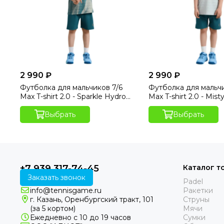
2 990 ₽
2 990 ₽
Футболка для мальчиков 7/6
Футболка для мальчи
Max T-shirt 2.0 - Sparkle Hydro
Max T-shirt 2.0 - Mist
Print
Выбрать
Выбрать
+7 939 317-74-45
Каталог т
Заказать звонок
Padel
info@tennisgame.ru
Ракетки
г. Казань, Оренбургский тракт, 101
Струны
(за 5 кортом)
Мячи
Ежедневно с 10 до 19 часов
Сумки