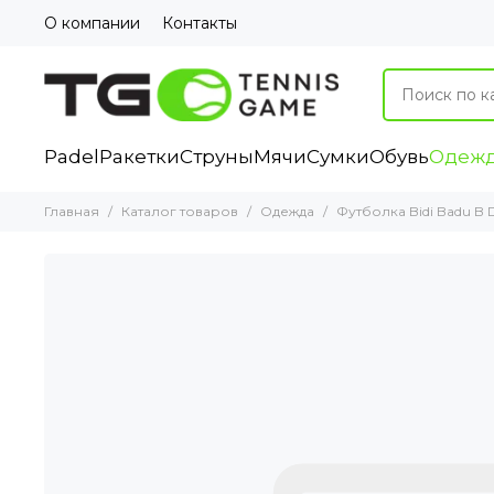
О компании
Контакты
Padel
Ракетки
Струны
Мячи
Сумки
Обувь
Одеж
Главная
Каталог товаров
Одежда
Футболка Bidi Badu B De