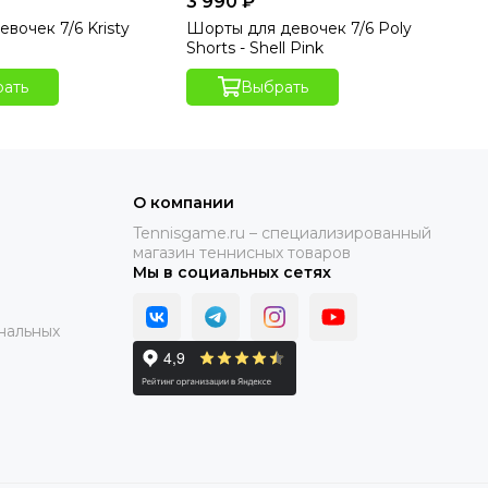
3 990 ₽
3 
вочек 7/6 Kristy
Шорты для девочек 7/6 Poly
Шо
o
Shorts - Shell Pink
Sh
ать
Выбрать
О компании
Tennisgame.ru – специализированный
магазин теннисных товаров
Мы в социальных сетях
нальных