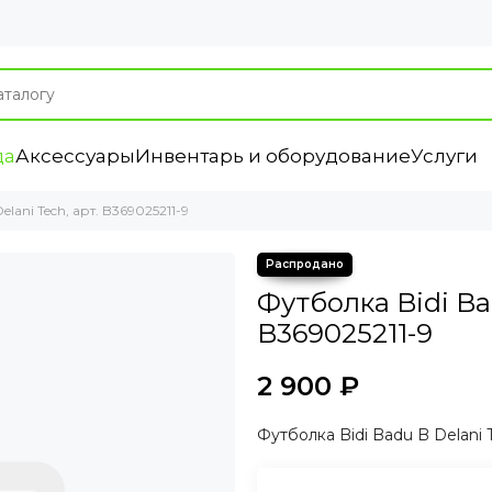
да
Аксессуары
Инвентарь и оборудование
Услуги
lani Tech, арт. B369025211-9
Футболка Bidi Bad
B369025211-9
2 900 ₽
Футболка Bidi Badu B Delani T