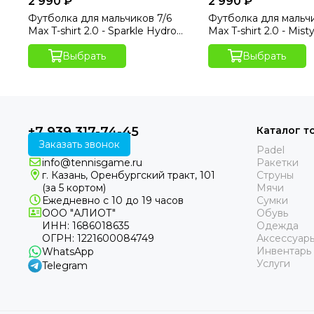
2 990 ₽
2 990 ₽
Футболка для мальчиков 7/6
Футболка для мальчи
Max T-shirt 2.0 - Sparkle Hydro
Max T-shirt 2.0 - Mist
Print
Выбрать
Выбрать
+7 939 317-74-45
Каталог т
Заказать звонок
Padel
info@tennisgame.ru
Ракетки
г. Казань, Оренбургский тракт, 101
Струны
(за 5 кортом)
Мячи
Ежедневно с 10 до 19 часов
Сумки
ООО "АЛИОТ"
Обувь
ИНН: 1686018635
Одежда
ОГРН: 1221600084749
Аксессуар
Инвентарь
WhatsApp
Услуги
Telegram