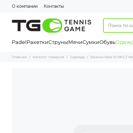
О компании
Контакты
Padel
Ракетки
Струны
Мячи
Сумки
Обувь
Одеж
Главная
Каталог товаров
Одежда
Брюки Nike W NKCT Heri