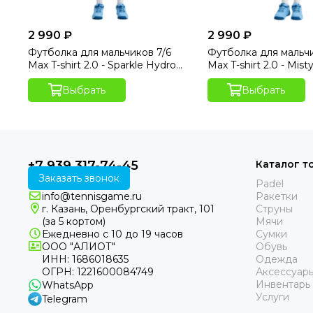
2 990 ₽
2 990 ₽
Футболка для мальчиков 7/6
Футболка для мальчи
Max T-shirt 2.0 - Sparkle Hydro
Max T-shirt 2.0 - Mist
Print
Выбрать
Выбрать
+7 939 317-74-45
Каталог т
Заказать звонок
Padel
info@tennisgame.ru
Ракетки
г. Казань, Оренбургский тракт, 101
Струны
(за 5 кортом)
Мячи
Ежедневно с 10 до 19 часов
Сумки
ООО "АЛИОТ"
Обувь
ИНН: 1686018635
Одежда
ОГРН: 1221600084749
Аксессуар
Инвентарь
WhatsApp
Услуги
Telegram