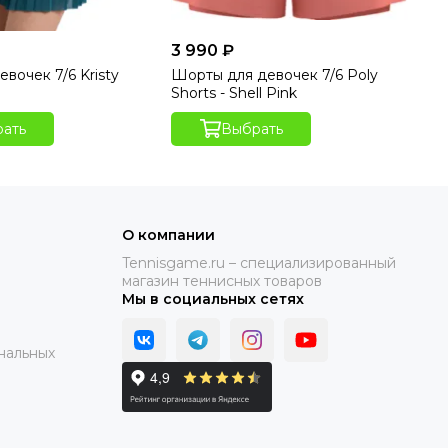
3 990 ₽
3 
вочек 7/6 Kristy
Шорты для девочек 7/6 Poly
Шо
o
Shorts - Shell Pink
Sh
ать
Выбрать
О компании
Tennisgame.ru – специализированный
магазин теннисных товаров
Мы в социальных сетях
нальных