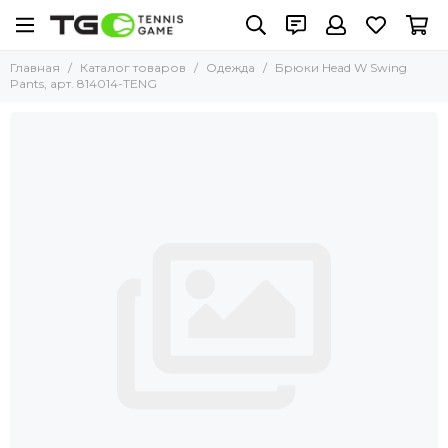
Главная
Каталог товаров
Одежда
Брюки Head W Swing
Pants, арт. 814014-TENG