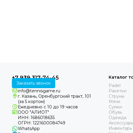
+7 939 317-74-45
Каталог т
Заказать звонок
Padel
info@tennisgame.ru
Ракетки
г. Казань, Оренбургский тракт, 101
Струны
(за 5 кортом)
Мячи
Ежедневно с 10 до 19 часов
Сумки
ООО "АЛИОТ"
Обувь
ИНН: 1686018635
Одежда
ОГРН: 1221600084749
Аксессуар
Инвентарь
WhatsApp